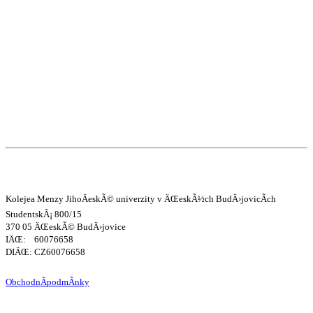
Kolejea Menzy JihoÄeskÃ© univerzity v ÄŒeskÃ½ch BudÄ›jovicÃ­ch
StudentskÃ¡ 800/15
370 05 ÄŒeskÃ© BudÄ›jovice
IÄŒ: 60076658
DIÄŒ: CZ60076658
ObchodnÃ­podmÃ­nky